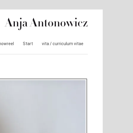
howreel
Start
vita / curriculum vitae